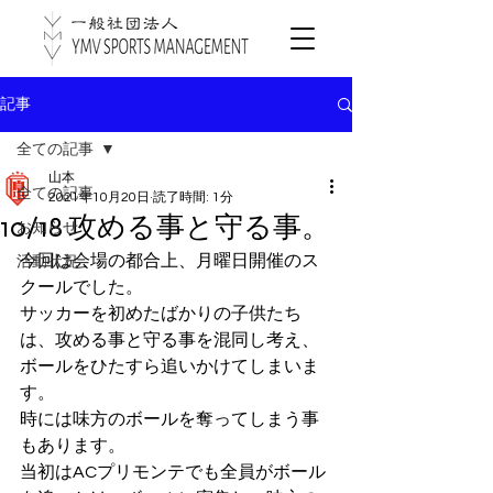
記事
全ての記事
山本
全ての記事
2021年10月20日
読了時間: 1分
10/18 攻める事と守る事。
お知らせ
今回は会場の都合上、月曜日開催のス
活動状況
クールでした。
サッカーを初めたばかりの子供たち
は、攻める事と守る事を混同し考え、
ボールをひたすら追いかけてしまいま
す。
時には味方のボールを奪ってしまう事
もあります。
当初はACプリモンテでも全員がボール